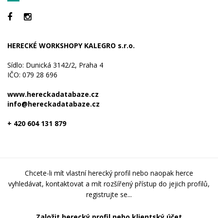
HERECKÉ WORKSHOPY KALEGRO s.r.o.
Sídlo: Dunická 3142/2, Praha 4
IČO: 079 28 696
www.hereckadatabaze.cz
info@hereckadatabaze.cz
+ 420 604 131 879
Chcete-li mít vlastní herecký profil nebo naopak herce
vyhledávat, kontaktovat a mít rozšířený přístup do jejich profilů,
registrujte se...
Založit herecký profil nebo klientský účet