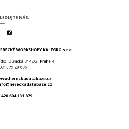
LEDUJTE NÁS:
ERECKÉ WORKSHOPY KALEGRO s.r.o.
ídlo: Dunická 3142/2, Praha 4
ČO: 079 28 696
ww.hereckadatabaze.cz
nfo@hereckadatabaze.cz
 420 604 131 879