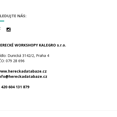
LEDUJTE NÁS:
ERECKÉ WORKSHOPY KALEGRO s.r.o.
ídlo: Dunická 3142/2, Praha 4
ČO: 079 28 696
ww.hereckadatabaze.cz
nfo@hereckadatabaze.cz
 420 604 131 879