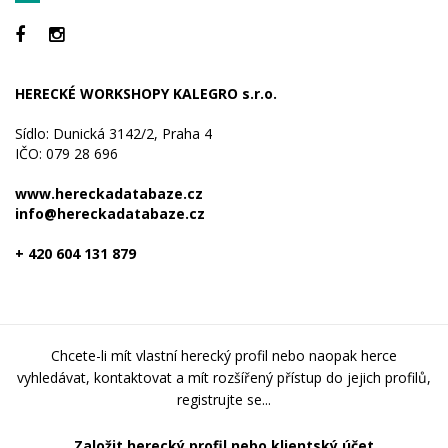
HERECKÉ WORKSHOPY KALEGRO s.r.o.
Sídlo: Dunická 3142/2, Praha 4
IČO: 079 28 696
www.hereckadatabaze.cz
info@hereckadatabaze.cz
+ 420 604 131 879
Chcete-li mít vlastní herecký profil nebo naopak herce
vyhledávat, kontaktovat a mít rozšířený přístup do jejich profilů,
registrujte se...
Založit herecký profil nebo klientský účet