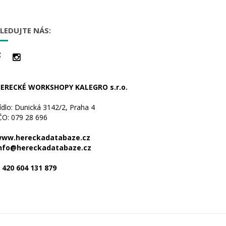
LEDUJTE NÁS:
ERECKÉ WORKSHOPY KALEGRO s.r.o.
ídlo: Dunická 3142/2, Praha 4
ČO: 079 28 696
ww.hereckadatabaze.cz
nfo@hereckadatabaze.cz
 420 604 131 879