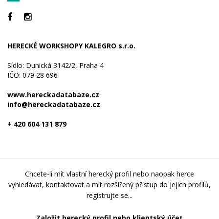
HERECKÉ WORKSHOPY KALEGRO s.r.o.
Sídlo: Dunická 3142/2, Praha 4
IČO: 079 28 696
www.hereckadatabaze.cz
info@hereckadatabaze.cz
+ 420 604 131 879
Chcete-li mít vlastní herecký profil nebo naopak herce
vyhledávat, kontaktovat a mít rozšířený přístup do jejich profilů,
registrujte se...
Založit herecký profil nebo klientský účet